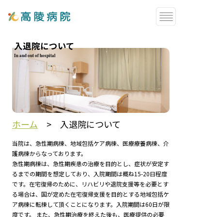
入退院について
In and out of hospital
ホーム
>
入退院について
当院は、急性期病棟、地域包括ケア病棟、医療療養病棟、介
護病棟からなっております。
急性期病棟は、急性期疾患の治療を目的とし、症状が安定す
るまでの期間を想定しており、入院期間は概ね15-20日程度
です。在宅復帰のために、リハビリや退院支援等を必要とす
る場合は、国が定めた在宅復帰支援を目的とする地域包括ケ
ア病棟に転棟して頂くことになります。入院期間は60日が限
度です。 また、急性期治療を終えた後も、医療提供の必要