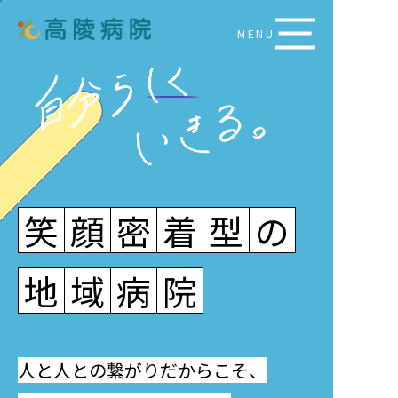
MENU
笑
顔
密
着
型
の
地
域
病
院
人と人との繋がりだからこそ、